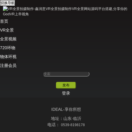
切换导航
首页
分类
VR全景
全部
人气
作品
新品
综合
全景视频
筛选
全部
吃瓜群众
SVIP
720环物
地区
物体环视
注册会员
发布
登录
IDEAL-享你所想
地址：山东·临沂
电话：
0539-8198178