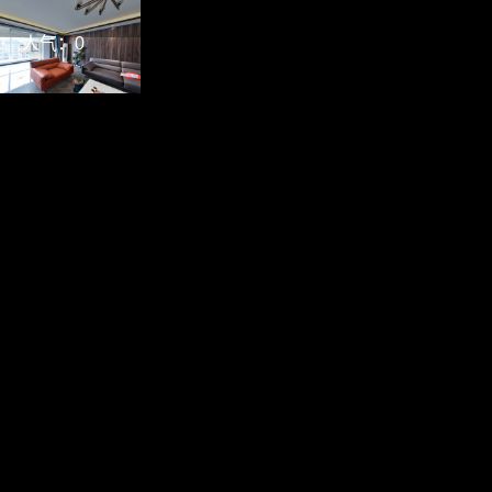
人气：
0
轻奢主义·现代风情