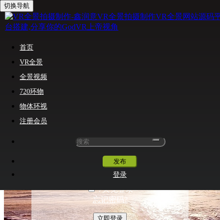
切换导航
首页
VR全景
全景视频
720环物
物体环视
注册会员
与世界分享你的上帝视角
发布
登录
7天免登录
忘记密码?
立即登录